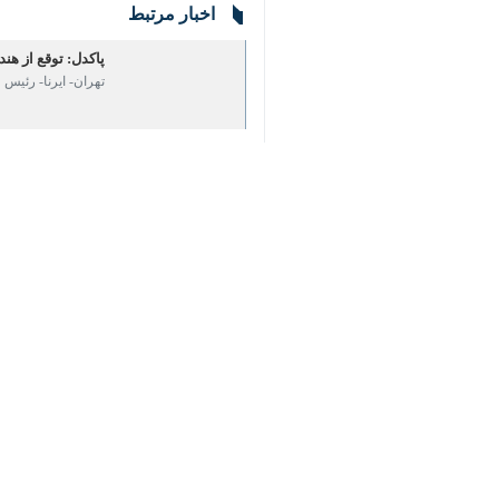
پاکدل: توقع از هندبا
تهران- ایرنا- رئیس ف
♿︎
×
پاکدل رییس فدراسیو
تهران- ایرنا- با رای 
نظر شما