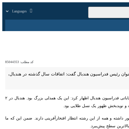
زار
زندگی
سایر
کد مطلب:
85044353
س فدراسیون هندبال گفت: اتفاقات سال گذشته در هندبال، امیدوارکننده و
، سیدمحمد پولادگر معاون توسعه ورزش قهرمانی و حرفه‌ای امروز (چهارشنبه) در پایان مجمع انتخاباتی فدراسیون هندبال اظهار کرد: این یک همدلی بزرگ بود. هندبال در ۲ بخش
بخش ظهور یک نسل طلایی بود.
ده است. هندبال ایران ۶ دوره در بازی‌های آسیایی حضور داشته و همه از این رشته انتظار افتخارآفرینی دارند. ضمن این که ما منتظر
 سطح پیش‌ببرد.