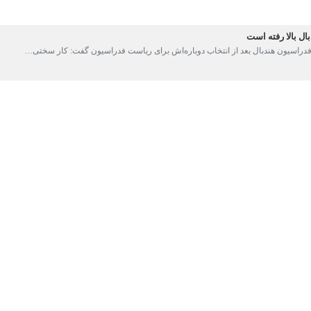
ل بالا رفته است
دراسیون هندبال بعد از انتخاب دوباره‌اش برای ریاست فدراسیون گفت: کار سختی…
ن هندبال ماند
اعضای مجمع، علیرضا پاکدل برای چهار سال دیگر رییس فدراسیون هندبال ایران…