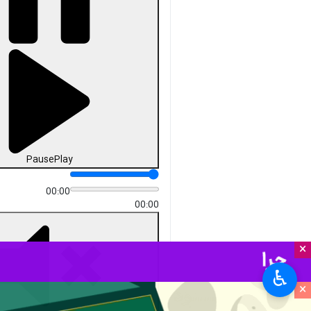
Pause
Play
00:00
00:00
×
♿︎
×