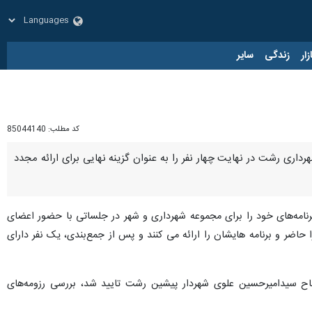
زار
زندگی
سایر
کد مطلب:
85044140