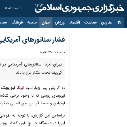
۱۶ مرداد ۱۴۰۵
عناوین‌
سیاست
اقتصاد
ورزش
جهان
جامعه
فرهنگ
سیاس
فشار سناتورهای آمریکایی 
۱۰ اسفند ۱۴۰۱، ۱۰:۵۲
تهران-ایرنا- سناتورهای آمریکایی د
کی‌یف تحت فشار قرار دادند.
به گزارش روز چهارشنبه
ایرنا
،
نیوزویک
ن
نیروهای روسی که با وجود برخی شکست ه
اوکراین و حفظ قوانین بین المللی دیگر 
براساس این گزارش، با توجه به طولانی
اروپا در دانشگاه جورج تاون گفت اروپای