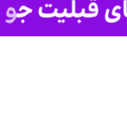
چالش انتقال منابع تامین کننده انرژی خود مواجه هستند. با این حال اروپایی ه
یكا ثبات اروپا را در خطر قرار داده است
پاسخ به درخواست آمریكا برای خودداری از استقرار سامانه اس-400 و موشك…