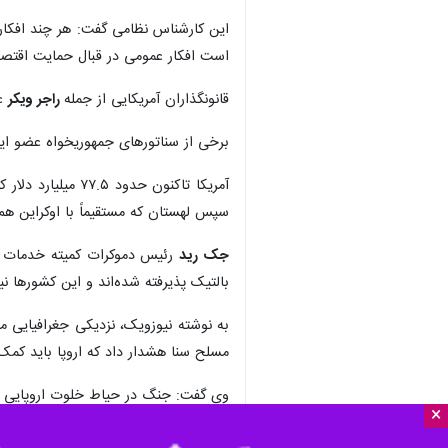
این کارشناس نظامی گفت: هر چند افکا
است افکار عمومی در قبال حمایت اقتصا
قانونگذاران آمریکایی از جمله
راجر ویکر
عض
برخی از سناتورهای جمهوریخواه عضو این
آمریکا تاکنون ح
سپس لهستان که مستقیماً با اوکراین هم م
جک رید
رئیس دموکرات کمیته خدمات نی
بالتیک پذیرفته شده‌اند و این کشورها نیا
به نوشته نیوزویک، نزدیکی جغرافیایی م
مسلح سنا هشدار داد که اروپا باید کمک
وی گفت: جنگ در حیاط خلوت اروپایی ها 
×
تیم کاین
سناتور دموکرات در تایید اظه