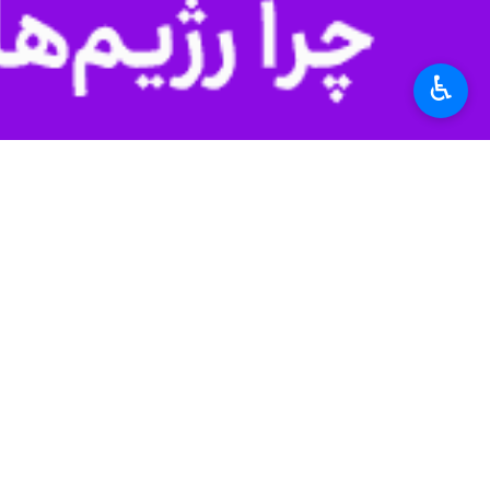
است که ارائه می دهند. آنها همچنین با 
جهان
اروپا
♿︎
۰ نفر
برچسب‌ها
اوکراین
قاره اروپا
مجلس سنا
ایالات متحده آمریکا
جنگ اوکراین و روسیه
اخبار مرتبط
روسیه: نظامی گری آمر
مسكو - ایرنا - روسیه در 