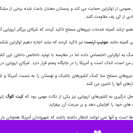
ر عمومی از اوکراین حمایت می کند و زمستان معتدل باعث شده برخی از مشک
دی از کی یف مقاومت کنند.
و ارشد کمیته خدمات نیروهای مسلح تاکید کردند که شرکای بزرگتر اروپایی آمری
 کمیته مانند
جونیپ ارنست
نیز تاکید کردند که نباید اجازه دهیم اوکراین ش
دود ۷۷.۵ میلیارد دلار کمک به اوکراین اختصاص داده اما در مقایسه با تولید ناخالص د
رز است، اندک است و آمریکا را در جایگاه پنجم قرار دارد. شرکای اروپایی در ر
روهای مسلح سنا کمک کشورهای بالتیک و لهستان را به نسبت آمریکا و شرک
زهای آنها را تامین می کنند.
حل درگیری به کشورهای اروپایی نیز یکی از نکات مهمی بود که
کیت کلوگ
ژنر
 های خود را افزایش دهد و بر سرعت آن بیفزاید.
است و آنها نمی توانند انتظار داشته باشند که شهروندان آمریکا همچنان با
ارات این ژنرال بازنشسته درباره جنگ در حیاط خلوت اروپا گفت کشورهای 