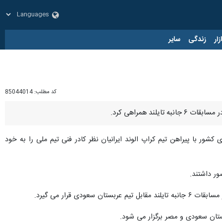
زار
زندگی
سایر
کد مطلب:
85044014