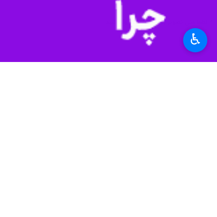
♿︎
قزوین - ایرنا - رئیس هیات فوتبال استان قزو
حسین باجیوند روز چهارشنبه در گفت و 
جلب کرد.
وی اضافه کرد: مومنی و سایر ملی پوشان 
رئیس هیات فوتبال استان قزوین گفت: سنگربان قزوینی تیم
وی یادآور شد: مرحله مقدماتی مسابقات فوتسال ۶ جانبه تایلند با حضور تیم های میزبان، ایران، ژاپن، موزامبیک، عربستان 
استان‌ها
قزوین
۰ نفر