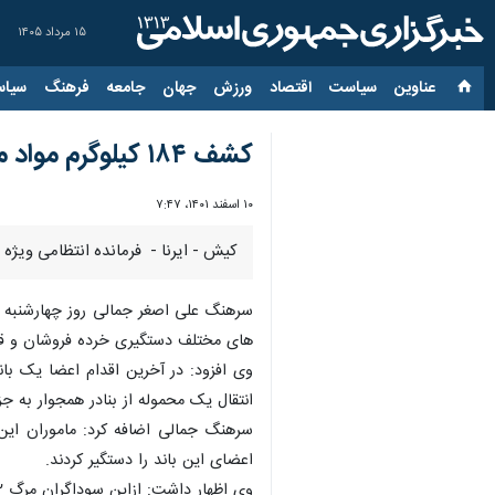
۱۵ مرداد ۱۴۰۵
عناوین‌
سیاست
اقتصاد
ورزش
جهان
جامعه
فرهنگ
سیاس
کشف ۱۸۴ کیلوگرم مواد مخدر در جزیره کیش
۱۰ اسفند ۱۴۰۱، ۷:۴۷
کیش - ایرنا - فرمانده انتظامی ویژه و پایگاه 
سرهنگ علی اصغر جمالی روز چهارشنبه د
های مختلف دستگیری خرده فروشان و قاچاقچیان حدود ۴۰ درصد نسبت به س
وی افزود: در آخرین اقدام اعضا یک با
انتقال یک محموله از بنادر همجوار به ج
اعضای این باند را دستگیر کردند.
وی اظهار داشت: ازاین سوداگران مرگ ۱۲ کیلوگرم انواع مواد مخدر کشف که متهمان پس از تشکیل پرونده جهت سیر مراحل قانونی به مراجع قضائی معرفی شدند.