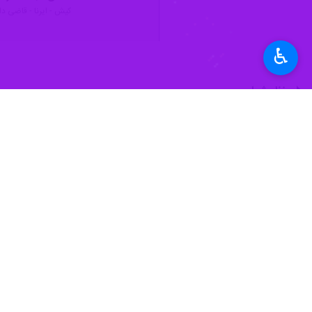
کیش - ایرنا - قاضی دادسرای عم
♿︎
نظر شما
*
لطفا متن تصویر را در جعبه متن وارد کنید