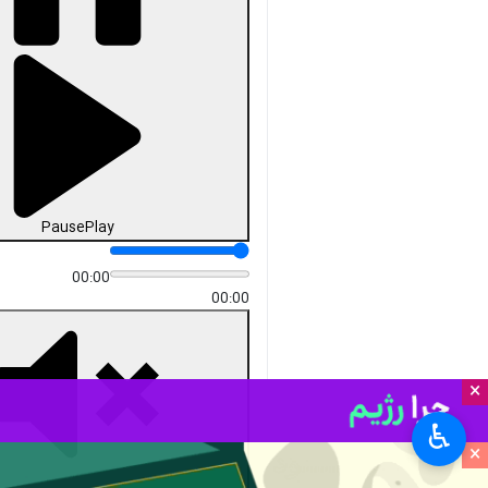
Pause
Play
00:00
00:00
×
♿︎
×