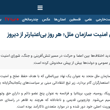
ت‌خارجی
علمی
فلسطین
استان‌ها
عکس
چندرسانه‌ای
ایرنا TV
با