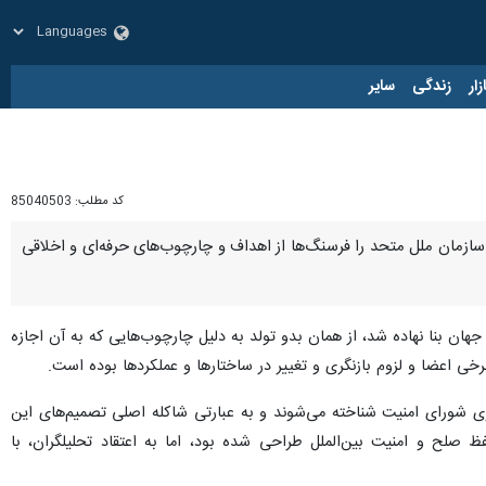
زار
زندگی
سایر
کد مطلب:
85040503