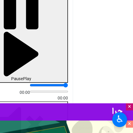
Pause
Play
00:00
00:00
×
♿︎
×