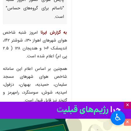
پایش هوای کشور امروز شنبه
"ناسالم برای گروه‌های حساس"
است.
به گزارش ایرنا
امروز شنبه شاخص
هوای شهرهای اهواز ۱۳۰، شوشتر ۱۴۲،
اندیمشک ۱۰۶ و هندیجان ۱۲۸ ( ۲.۵
پی ام) اعلام شده است.
همچنین بر اساس اعلام این سامانه
شاخص هوای شهرهای مسجد
سلیمان، حمیدیه، بهبهان، دزفول،
امیدیه، شوش، سوسنگرد، رامهرمز و
گتوند نیز قابل قبول است.
×
شاخص AQI معیاری برای تعیین
♿︎
روزانه کیفیت هوا و میزان ارتباط آن
×
با سطوح سلامت افراد است که به