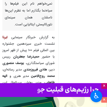
تهران- ایرنا- دبیر سیزدهمین
جشنواره بین‌المللی «فیلم ۱۰۰»
گفت: در این رویداد سینمای
نیورئالیستی ایتالیایی جایی ندارد؛
نمی‌خواهم نام این فیلم‌ها را
سیاه‌نما بگذارم اما به نظرم این‌ها
نامشان همان سینمای
نئورئالیستی ایتالیایی است.
به گزارش خبرنگار سینمایی
ایرنا
نشست خبری سیزدهمین جشنواره
بین المللی فیلم ۱۰۰ پیش از ظهر امروز
×
با حضور
حمیدرضا جعفریان
رییس
شورای سیاستگذاری،
یوسف منصوری
♿︎
دبیر،
هادی فیروزمندی
مدیر رسانه‌ای،
×
محمد روح‌الامین
مدیر هنری و
الهه