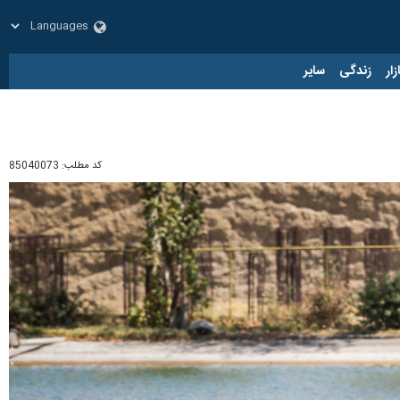
زار
زندگی
سایر
کد مطلب:
85040073