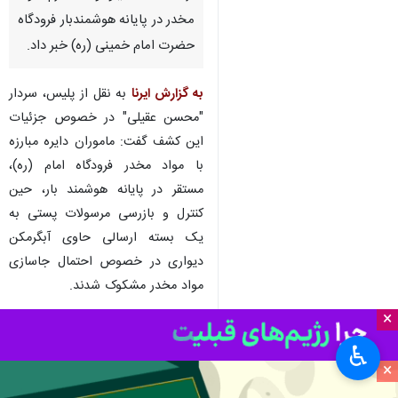
تهران - ایرنا - فرمانده پلیس
فرودگاه‌های پلیس پیشگیری فراجا
از کشف ۵ کیلو و ۲۰۰ گرم مواد
مخدر در پایانه هوشمندبار فرودگاه
حضرت امام خمینی (ره) خبر داد.
به گزارش ایرنا
به نقل از پلیس، سردار
"محسن عقیلی" در خصوص جزئیات
این کشف گفت: ماموران دایره مبارزه
با مواد مخدر فرودگاه امام (ره)،
مستقر در پایانه هوشمند بار، حین
×
کنترل و بازرسی مرسولات پستی به
یک بسته ارسالی حاوی آبگرمکن
♿︎
×
دیواری در خصوص احتمال جاسازی
مواد مخدر مشکوک شدند.