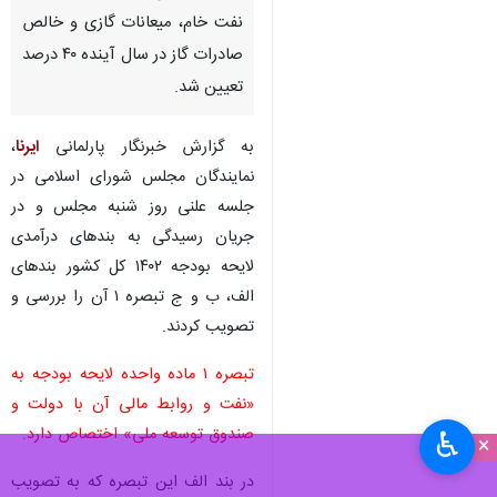
نفت خام، میعانات گازی و خالص
صادرات گاز در سال آینده ۴۰ درصد
تعیین شد.
به گزارش خبرنگار پارلمانی
ایرنا
،
نمایندگان مجلس شورای اسلامی در
جلسه علنی روز شنبه مجلس و در
جریان رسیدگی به بندهای درآمدی
لایحه بودجه ۱۴۰۲ کل کشور بندهای
الف، ب و ج تبصره ۱ آن را بررسی و
تصویب کردند.
تبصره ۱ ماده واحده لایحه بودجه به
«نفت و روابط مالی آن با دولت و
صندوق توسعه ملی» اختصاص دارد.
♿︎
×
در بند الف این تبصره که به تصویب