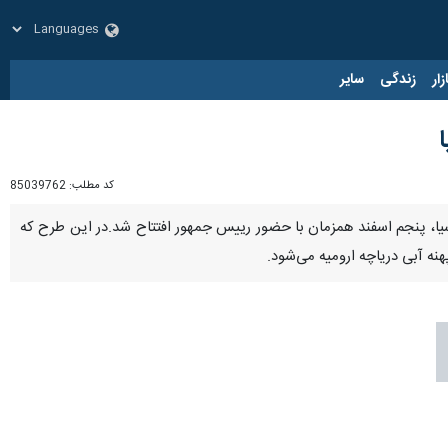
زار
زندگی
سایر
کد مطلب:
85039762
آسیا، پنجم اسفند همزمان با حضور رییس جمهور افتتاح شد.در این طرح که