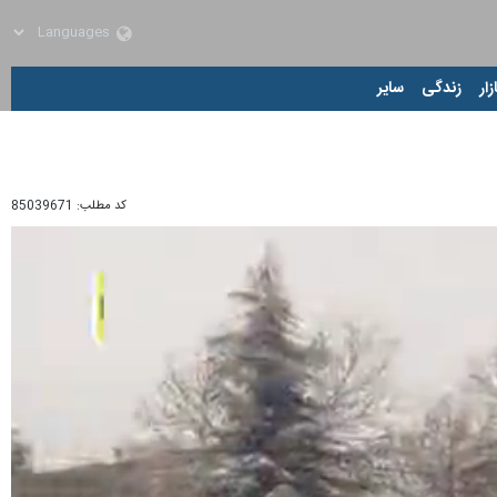
زار
زندگی
سایر
کد مطلب:
85039671