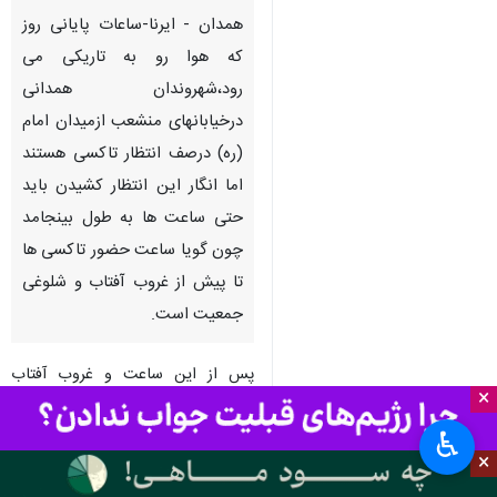
همدان - ایرنا-ساعات پایانی روز
که هوا رو به تاریکی می
رود،شهروندان همدانی
درخیابانهای منشعب ازمیدان امام
(ره) درصف انتظار تاکسی هستند
اما انگار این انتظار کشیدن باید
حتی ساعت ها به طول بینجامد
چون گویا ساعت حضور تاکسی ها
تا پیش از غروب آفتاب و شلوغی
جمعیت است.
پس از این ساعت و غروب آفتاب
×
تاکسی ها به دنبال دربستی می روند
و مسافران باید مدت زیادی در سرما
♿︎
×
منتظر وسیله ای باشند تا آنها را به
مقصد برساند.