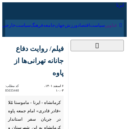
۱۷ مرداد ۱۴۰۵
عناوین‌
سیاست
اقتصاد
ورزش
جهان
جامعه
فرهنگ
سیا
فیلم/ روایت دفاع
جانانه تهرانی‌ها از پاوه
۶ اسفند ۱۴۰۱، ۱۰:۰۳
کد مطلب:
85035440
کرمانشاه - ایرنا - ماموستا مُلا
«قادر قادری» امام جمعه پاوه در
جریان سفر استاندار کرمانشاه به
این شهرستان و حضور در گلزار
شهدا، یاد شهدای غیربومی که در