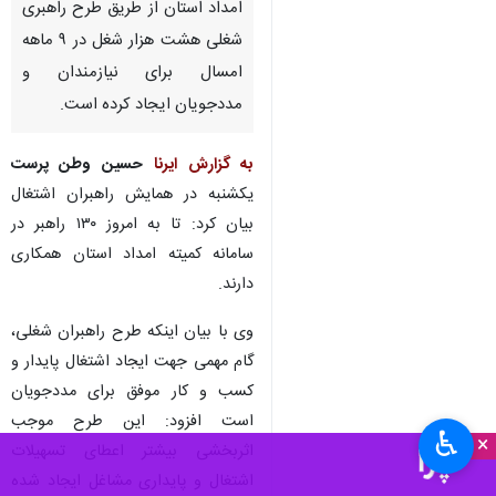
امداد استان از طریق طرح راهبری
شغلی هشت هزار شغل در ۹ ماهه
امسال برای نیازمندان و
مددجویان ایجاد کرده است.
به گزارش ایرنا
حسین وطن پرست
یکشنبه در همایش راهبران اشتغال
بیان کرد: تا به امروز ۱۳۰ راهبر در
سامانه کمیته امداد استان همکاری
دارند.
وی با بیان اینکه طرح‌ راهبران شغلی،
گام مهمی جهت ایجاد اشتغال پایدار و
کسب و کار موفق برای مددجویان
است افزود: این طرح موجب
♿︎
×
اثربخشی بیشتر اعطای تسهیلات
اشتغال و پایداری مشاغل ایجاد شده