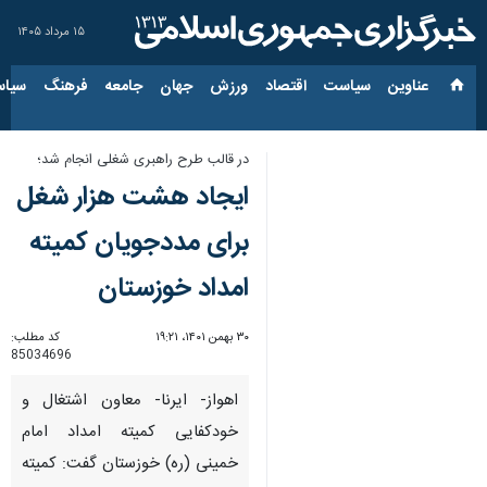
۱۵ مرداد ۱۴۰۵
عناوین‌
سیاست
اقتصاد
ورزش
جهان
جامعه
فرهنگ
سیاس
در قالب طرح راهبری شغلی انجام شد؛
ایجاد هشت هزار شغل
برای مددجویان کمیته
امداد خوزستان
۳۰ بهمن ۱۴۰۱، ۱۹:۲۱
کد مطلب:
85034696
اهواز- ایرنا- معاون اشتغال و
خودکفایی کمیته امداد امام
خمینی (ره) خوزستان گفت: کمیته