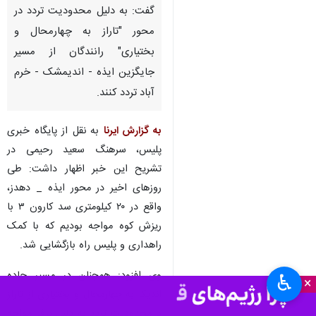
گفت: به دلیل محدودیت تردد در
محور "تاراز به چهارمحال و
بختیاری" رانندگان از مسیر
جایگزین ایذه - اندیمشک - خرم
آباد تردد کنند.
به گزارش ایرنا
به نقل از پایگاه خبری
پلیس، سرهنگ سعید رحیمی در
تشریح این خبر اظهار داشت: طی
روزهای اخیر در محور ایذه _ دهدز،
واقع در ۲۰ کیلومتری سد کارون ۳ با
ریزش کوه مواجه بودیم که با کمک
راهداری و پلیس راه بازگشایی شد.
وی افزود: همچنان در مسیر جاده
♿︎
×
اندیکا به چهارمحال و بختیاری از تاراز
با محدودیت تردد به دلیل برف مواجه