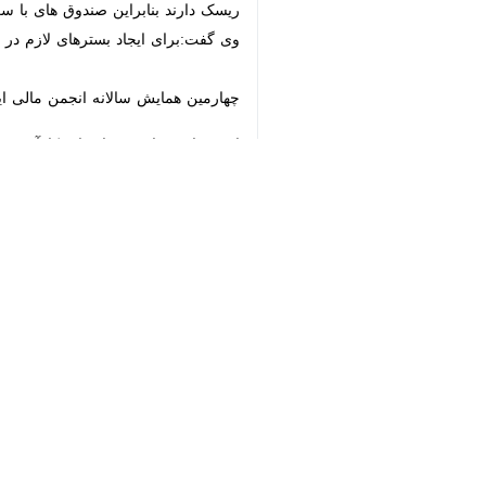
دارند بنابراین صندوق های با سرمایه بیش از ۲۰ هزار میلیارد تومان را ملزم به داشتن این مدیریت کردیم و برای سایر صندوق ها 
وی گفت:برای ایجاد بسترهای لازم در باز
♿︎
چهارمین همایش سالانه انجمن مالی ایرا
این همایش با هدف ارتقای کارآیی نظام
×
مدت یک روز برگزار می‌شود.
بومی‌سازی و اسلامی کردن ابزارها و چا
موجود درباره آن، تبادل نظر و دیدگاه 
استان‌ها
اصفهان
۲ نفر
برچسب‌ها