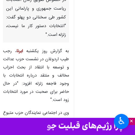
تهران- ایرنا- رئیس جمهوری ترکیه
در واکنش به مباحث مطرح شده
در خصوص تعویق زمان انتخابات
ریاست جمهوری و پارلمانی این
کشور طی سخنانی دو پهلو گفت:
"انتخابات دستور کار ما نیست،
زلزله است."
به گزارش روز یکشنبه
ایرنا
، رجب
طیب اردوغان در نشست حزب عدالت
و توسعه با انتقاد از بحث احزاب
♿︎
مخالف و منتقد درباره انتخابات با
×
وجود فاجعه زلزله افزود: "در حال