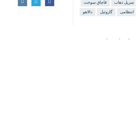
انتظامی
گازوئيل
دالاهو
♿︎
نظر شما
×
*
لطفا متن تصویر را در جعبه متن وارد کنید
پیشنهاد سردبیر