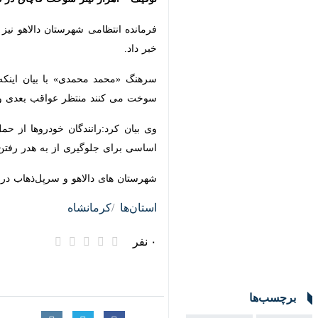
فرمانده انتظامی شهرستان دالاهو نیز از کشف و توقیف ۴۰هزار لیتر گازوئیل قاچاق با اجرای طرح مقابله با سوخت و با تلاش ماموران انتظ
سرهنگ «محمد محمدی» با بیان اینکه ر
می کنند منتظر عواقب بعدی و برخورد قا
وی بیان کرد:رانندگان خودروها از حمل
برای جلوگیری از به هدر رفتن سوخت ا
شهرستان های دالاهو و سرپل‌ذهاب در غر
استان‌ها
کرمانشاه
۰ نفر
برچسب‌ها
سرپل ذهاب
قاچاق سوخت