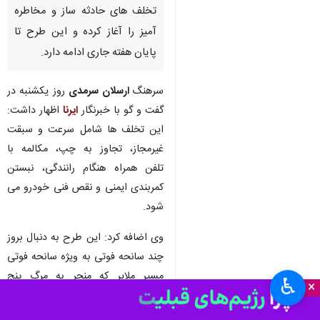
تخلف های حادثه ساز و مخاطره
آمیز را آغاز کرده و این طرح تا
پایان هفته جاری ادامه دارد.
سرهنگ
ارسلان سرمدی
روز یکشنبه در
گفت و گو با خبرنگار
ایرنا
اظهار داشت:
این تخلف ها شامل سرعت و سبقت
غیرمجاز، تجاوز به چپ، مکالمه با
تلفن همراه هنگام رانندگی، نبستن
کمربندی ایمنی و نقص فنی خودرو می
شود.
وی اضافه کرد: این طرح به دنبال بروز
چند سانحه فوتی به ویژه سانحه فوتی
مسیر ملایر که منجر به مرگ پنج
♿︎
×
سرنشین سواری پراید شد در دستور
کار پلیس راه قرار گرفت.