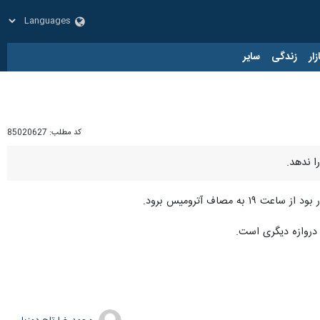
زار
زندگی
سایر
کد مطلب:
85020627
ا ندهد.
اف آترومیس برود.