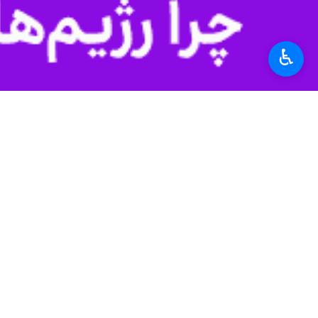
♿︎
پیشنهاد سردبیر