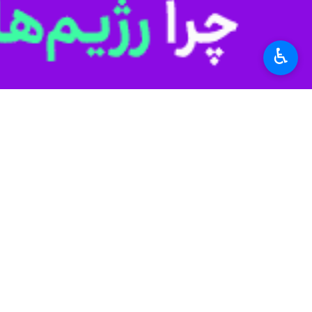
♿︎
کرج - ایرنا - رییس کل دادگستری البرز از 
به گزارش شامگاه یکشنبه ایرنا از مرکز 
متهمان اغتشاشات اخیر در پی پیشنهاد ر
جاری(۱۶بهمن) اشاره کرد.
وی گفت: با تنظیم و صدور شیوه نامه ا
در این خصوص وارد فاز عملیاتی شد و د
متهمان و محکومان اغتشاشات اخیر ابلا