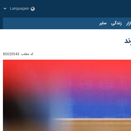
زار
زندگی
سایر
کد مطلب:
85020543