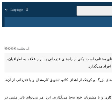
زار
زندگی
سایر
کد مطلب:
85020393