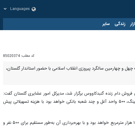
زار
زندگی
سایر
کد مطلب:
85020374