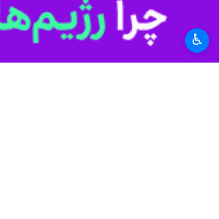
♿︎
مدیرکل امور عشایری استان و مدیران
به گزارش خبرنگار ایرنا، در مراسم آغا
بینی شده ۶۸۳ میلیارد تومان ظرف سه سال احداث می‌شود.
به صورت غیرمستقیم برای هزار نفر فرص
وی اضافه کرد: شرکت سهامی خدمات دامی وحدت عشایر گنبدکاووس که ۱۰۰ درصد سهام آن متعلق به عش