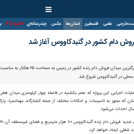
ت‌خارجی
علمی
فلسطین
استان‌ها
عکس
چندرسانه‌ای
ایرنا TV
با
وش دام کشور در گنبدکاووس آغاز شد