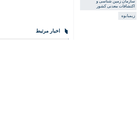
♿︎
×
تهران- ایرنا- به‌دنبال برگزاری کمیس
زیمبابوه رسید.
بر اساس این گزارش؛ در سند اجلاس در 
اکتشافی، معدنکاری و آموزش پرسنل با س
در مراسم امضای این تفاهم‌نامه وزیر ت
اکتشاف مواد معدنی به تفاهمات خوبی رس