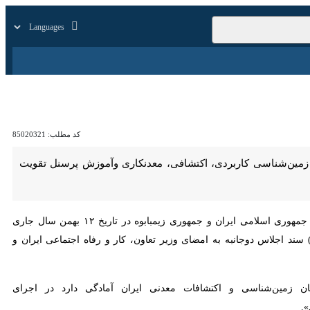
زار
زندگی
سایر
کد مطلب:
85020321