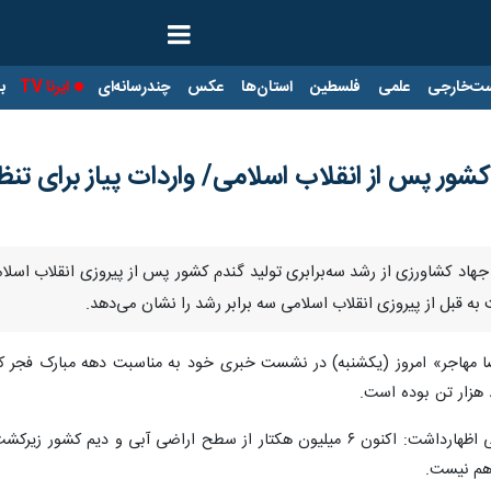
ت‌خارجی
علمی
فلسطین
استان‌ها
عکس
چندرسانه‌ای
ایرنا TV
با