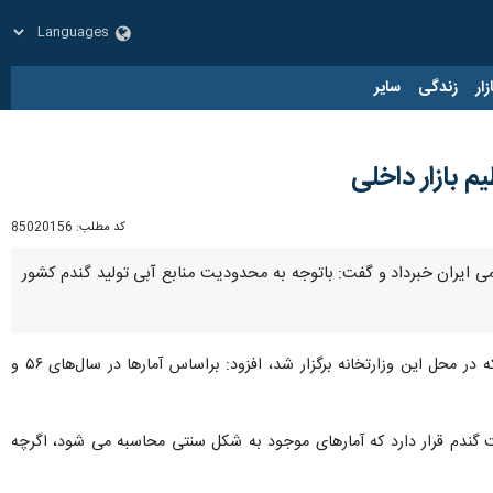
زار
زندگی
سایر
کد مطلب:
85020156