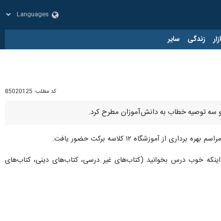
زار
زندگی
سایر
کد مطلب:
85020125