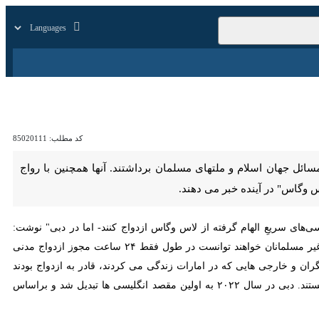
زار
زندگی
سایر
کد مطلب:
85020111