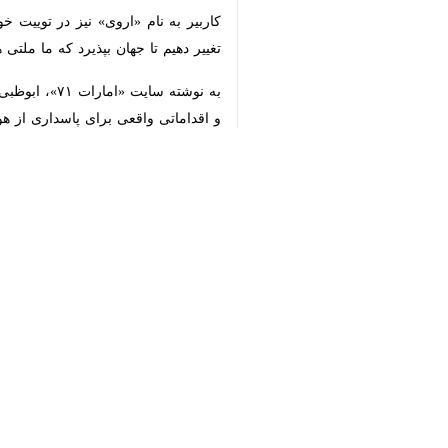
ته
بدنبال تغییر چهره این کشور اسلامی ه
♿︎
به گزارش روز یکشنبه ایرنا، روزنامه انگ
×
کنند. این بخشی از قانون جدید فدرال ا
حدود ۲۵۰ هزار انگلیسی در آنجا اقامت دارند.
کاهش می دهد.
روزنامه میرور نوشت: درحالی که روند 
سبک لاس وگاس و مهمانی های آنچنانی خ
و مستی، بی نظمی یا رانندگی در حالت م