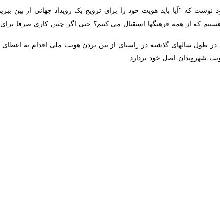
ران-ایرنا-حکام امارات درسال ۲۰۲۰ میلادی با سازش با صهیونیستها اولین گام را برای فاصله 
ستند و رسانه های غربی از تبدیل دبی به شهری نظیر "لاس وگاس" در آینده خب
لیسی "میرور" در گزارشی با عنوان "انگلیسی ها اکنون می‌توانند در عروسی‌های
ست که از یکم فوریه اجرایی شده است. در گذشته گردشگران و خارجی هایی که در
فزاینده تسهیل صدور مجوزهای شرب خمر و قوانین ازدواج اتباع خارجی در جر
داحافظی با مجری نرسیده است زیرا کماکان نوشیدن مشروبات الکلی در مکان‌
ستی با مجازات یا جریمه و زندان مواجه است و قوانین محدوده کننده ای هستن
در همین راستا، حکومت امارات متحده عربی در سال ۲۰۲۱ میلادی کمپینی را تحت شع
کوچک جهان تبدیل کند. این کمپین با اعتراض امارا