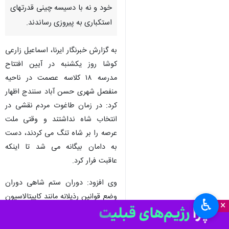
خود و نه با دسیسه چینی قدرتهای
استکباری به پیروزی رساندند.
به گزارش خبرنگار ایرنا، اسماعیل زارعی
کوشا روز یکشنبه در آیین افتتاح
مدرسه ۱۸ کلاسه عصمت در ناحیه
منفصل شهری حسن آباد سنندج اظهار
کرد: در زمان طاغوت مردم نقشی در
انتخاب شاه نداشتند و وقتی ملت
عرصه را بر شاه تنگ می کردند، دست
به دامان بیگانه می شد تا اینکه
عاقبت فرار کرد.
وی افزود: دوران ستم شاهی دوران
وضع قوانین رذیلانه مانند کاپیتالاسیون
♿︎
×
بود و مبارزه امام و ملت ایران در
پاسخ به چنین اهانتهایی و برای