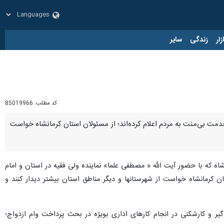
زار
زندگی
سایر
کد مطلب:
85019966