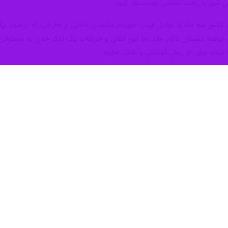
با اشاره به سخنان مقام معظم رهبری که بهترین راه مبارزه با آمریکا و استکبا
نان در بحث ازدواج، مسکن و اشتغال با جدیت بیشتری کار و تلاش کنند.
مدی» روز یکشنبه در همایش روحانیون اهل سنت منطقه اورامانات استان کرمانش
اندار کرمانشاه در روانسر برگزار شد؛ همچنین از استاندار و مسئولان استا
نمایند.
 در امور کارهای اداری دانست و گفت: حقیقتا بسیاری از قوانین دست و پا گ
ساخت در شهرداری ها باعث نارضایتی مردم شده و لازم است در این زمینه با
ادها دلسوزانه و در راستای اعتلا و ارتقای نظام مقدس جمهوری اسلامی است، 
و نظارت بر بازار است؛ به گونه ای که قیمت یک کالا در یک خیابان با خیابا
مراکز درمانی و بهداشتی شهر روانسر را یکی دیگر از مشکلات این شهر دانست 
زشکی و دارویی را باید با مراجعه به شهرستان های مجاور و یا مرکز استان