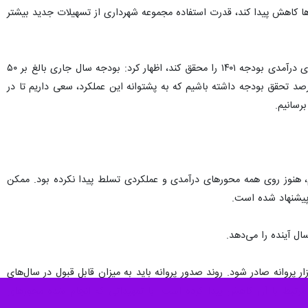
ی‌ها کاهش پیدا کند، قدرت استفاده مجموعه شهرداری از تسهیلات جدید بیشتر
معاون برنامه‌ریزی، توسعه سرمایه انسانی و امور شورای شهرداری تهران با بیان اینکه شهرداری توانسته است محورهای درآمدی بودجه ۱۴۰۱ را محقق کند، اظهار کرد: بودجه سال جاری بالغ بر ۵۰
 ۳۷۰ میلیارد تومان به تصویب رسید و برای تحقق آن تردید وجود داشت. با این حال پیش‌بینی می‌کنیم، ۱۲۰ درصد تحقق بودجه داشته باشیم که به پشتوانه این عملکرد، سعی داریم تا در
م، هنوز روی همه محورهای درآمدی و عملکردی تسلط پیدا نکرده بود. ممکن
ل آینده را می‌دهد.
م مسئول در شهرداری تهران افزود: آمار و اطلاعات نشان‌ می‌دهد، برای عدم فرسودگی تهران باید سالانه ۲۵ هزار پروانه صادر شود. روند صدور پروانه باید به میزان قابل قبول در سال‌های
 مرتبط با آن کاهش پیدا کرده است. با تمهیداتی که انجام شده محورهای