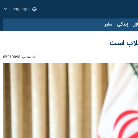
زار
زندگی
سایر
نقلاب است
کد مطلب:
85019898