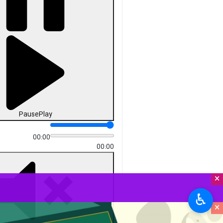
Pause
Play
00:00
00:00
×
♿︎
×