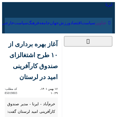
۱۷ مرداد ۱۴۰۵
عناوین‌
سیاست
اقتصاد
ورزش
جهان
جامعه
فرهنگ
سیا
آغاز بهره برداری از
۱۰ طرح اشتغالزای
صندوق کارآفرینی امید
در لرستان
۱۶ بهمن ۱۴۰۱، ۱۰:۲۹
کد مطلب:
85019803
خرم‌آباد - ایرنا - مدیر صندوق
کارآفرینی امید لرستان گفت: ۱۰
طرح اشتغالزایی که از ابتدای