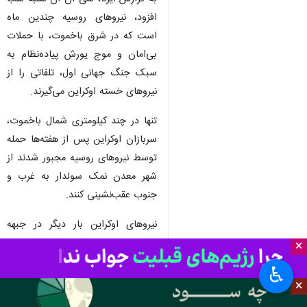
افزود، نیروهای روسیه چندین ماه
است که در شرق باخموت، با حملات
بی‌امان و موج یورش پیاده‌نظام به
سبک جنگ جهانی اول، تلفاتی را از
نیروهای خسته اوکراین می‌گیرند.
تنها در چند کیلومتری شمال باخموت،
سربازان اوکراین پس از هفته‌ها حمله
توسط نیروهای روسیه مجبور شدند از
شهر معدن نمک سولدار به غرب و
جنوب عقب‌نشینی کنند.
نیروهای اوکراین بار دیگر در جبهه
شمالی باخموت که تلاش کردند با
×
انجام ضد حمله در منطقه خارکف،
♿︎
(نقطه‌ای که کارشناسان نظامی از آنجا
×
به عنوان جبهه «سواتو-کرمینا» یاد