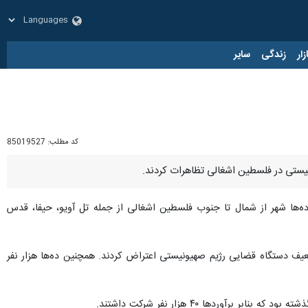
زار
زندگی
سایر
کد مطلب:
85019527