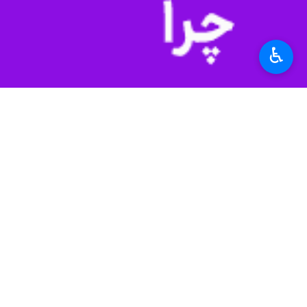
♿︎
تهران- ایرنا- منابع خبری شنبه شب گزا
به گزا
اشغالی، بئر السبع، ریشون لتسیون و ه
بر اساس این گزارش، هزاران نفر در مید
نیز در راهپیمایی اعتراضی به سمت خیابا
برگزار کنندگان تظاهرات در تل آویو اعلام کردند
تظاهرات روز شنبه همزمان در چندین شهر ا
قدس، بیت شیمش، أشدود، بیتح تیکفا، ایل