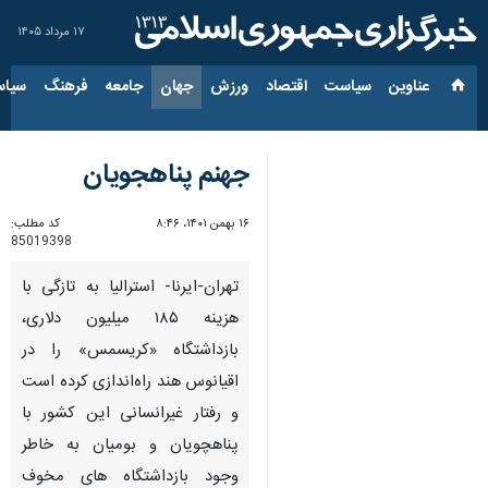
۱۷ مرداد ۱۴۰۵
عناوین‌
سیاست
اقتصاد
ورزش
جهان
جامعه
فرهنگ
سیاس
جهنم پناهجویان
۱۶ بهمن ۱۴۰۱، ۸:۴۶
کد مطلب:
85019398
تهران-ایرنا- استرالیا به تازگی با
هزینه ۱۸۵ میلیون دلاری،
بازداشتگاه «کریسمس» را در
اقیانوس هند راه‌اندازی کرده‌ است
و رفتار غیرانسانی این کشور با
پناهچویان و بومیان به خاطر
وجود بازداشتگاه های مخوف