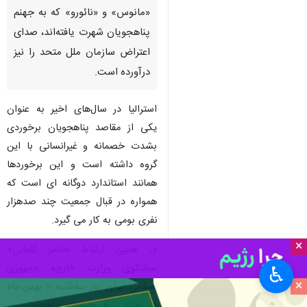
«مانوس» و «نائورو» که به جهنم
پناهجویان شهرت یافته‌اند، صدای
اعتراض سازمان ملل متحد را نیز
درآورده‌ است.
استرالیا در سال‌های اخیر به عنوان
یکی از مقاصد پناهجویان برخوردی
بشدت خصمانه و غیرانسانی با این
گروه داشته است و این برخوردها
همانند استاندارد دوگانه ای است که
همواره در قبال جمعیت چند صدهزار
نفری بومی به کار می گیرد.
×
در همین ارتباط «ناصر کنعانی»
سخنگوی وزارت خارجه جمهوری
♿︎
×
اسلامی ایران روز سه‌شنبه ۱۱ بهمن ماه
در توئیتی به وضعیت پناهجویان در