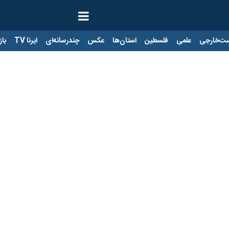
ت‌خارجی
علمی
فلسطین
استان‌ها
عکس
چندرسانه‌ای
ایرنا TV
با
تعظیم نابغه ژاپنی به قدرت یزدانی
ی رنکینک دار زاگرب با کسب نشان طلای حسن یزدانی به پایان رسید.
کشتی‌گیران حاضر در مسابقات رنکینگ‌دار زاگرب حسن یزدانی ژنرال هشت ستار
یزدانی که مدال طلای المپیک ۲۰۱۶ ریو و نقره ۲۰۲۰ توکیو را در کارنامه دارد در مبارزه 
ان را شکست داد و به مرحله نیمه نهایی راه یافت.