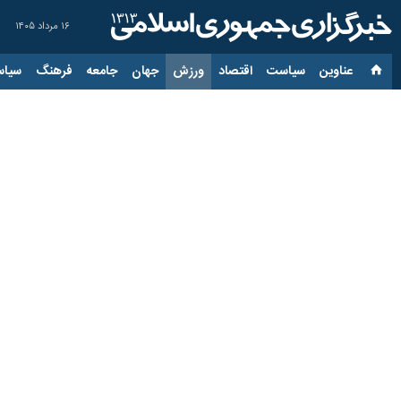
۱۶ مرداد ۱۴۰۵
عناوین‌
سیاست
اقتصاد
ورزش
جهان
جامعه
فرهنگ
سیاس
کشتی رنکینگ دار زاگرب؛ 
۱۲ بهمن ۱۴۰۱، ۲۳:۲۹
تهران- ایرنا- روز نخست مسابقات کشت
به گزارش ایرنا، یکی از سرشناس‌ترین 
حریف خود را با نتیجه ۱۰ بر صفر و امتیاز عالی شکست دهد.
یزدانی در دور دوم و در مرحله یک چهارم نهایی با نتیجه ۱۱ بر صفر ابوبکر آباکاروف دارنده مدال برنز جهان از آذربایج
یزدانی در این مرحله با نتیجه ۱۰ بر صفر مارک هال از آمریکا را مغلوب کرد و به دیدار فینال راه یافت.