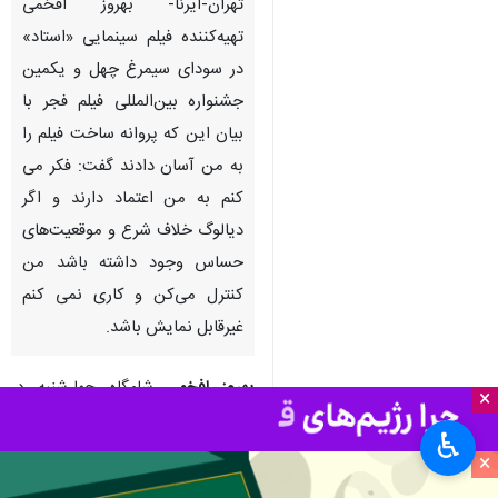
تهران-ایرنا- بهروز افخمی
تهیه‌کننده فیلم سینمایی «استاد»
در سودای سیمرغ چهل و یکمین
جشنواره بین‌المللی فیلم فجر با
بیان این که پروانه ساخت فیلم را
به من آسان دادند گفت: فکر می
کنم به من اعتماد دارند و اگر
دیالوگ خلاف شرع و موقعیت‌های
حساس وجود داشته باشد من
کنترل می‌کن و کاری نمی کنم
غیرقابل نمایش باشد.
بهروز افخمی
شامگاه چهارشنبه در
×
حاشیه نشست نقد و بررسی فیلم
♿︎
سینمایی
استاد
در گفت و گو با خبرنگار
×
سینمایی ایرنا اظهار داشت: پروانه