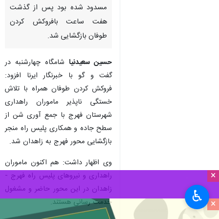
کرمان - ایرنا - فرماندار فهرج
گفت: محور فهرج به زاهدان که
ظهر امروز به دلیل طوفان و
گردوغبار شدید در محدوده شورگز
مسدود شده بود پس از گذشت
هفت ساعت بافروکش کردن
طوفان بازگشایی شد.
حسین سعیدنیا
شامگاه چهارشنبه در
گفت و گو با خبرنگار ایرنا افزود:
فروکش کردن طوفان همراه با تلاش
خستگی ناپذیر ماموران راهداری
×
شهرستان فهرج با جمع آوری شن از
♿︎
سطح جاده و همکاری پلیس راه منجر
×
بازگشایی محور فهرج به زاهدان شد.