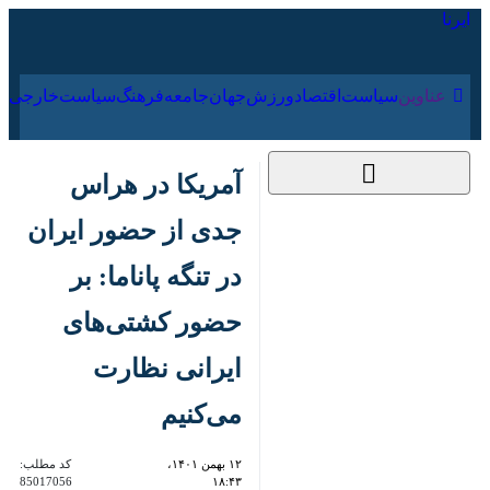
۱۶ مرداد ۱۴۰۵
عناوین‌
سیاست
اقتصاد
ورزش
جهان
جامعه
فرهنگ
سیا
آمریکا در هراس جدی از
حضور ایران در تنگه
پاناما: بر حضور
کشتی‌های ایرانی
نظارت می‌کنیم
۱۲ بهمن ۱۴۰۱، ۱۸:۴۳
کد مطلب:
85017056
نیویورک – ایرنا- یک سخنگوی