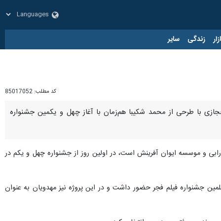
زار
زندگی
سایر
کد مطلب:
85017052