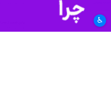
♿︎
تهران-ایرنا- پوستر رسمی فیلم سین
بین‌المللی فیلم فجر رونمایی شد.
به گزارش ایرنا از روابط عمومی بنیاد سی
میان صدر نشینان پیش‌فروش بلیت‌های مر
کامران حجازی
تهیه‌کننده کت چرمی سال
مشاور کارگردان این فیلم سینمایی را هم
در خلاصه داستان این فیلم سینمایی که
جواد عزتی، صابر ابر، گلاره عباسی، با ه
حضور افتخاری
رویا تیموریان و سیامک
فرهنگ
سینما و تئاتر