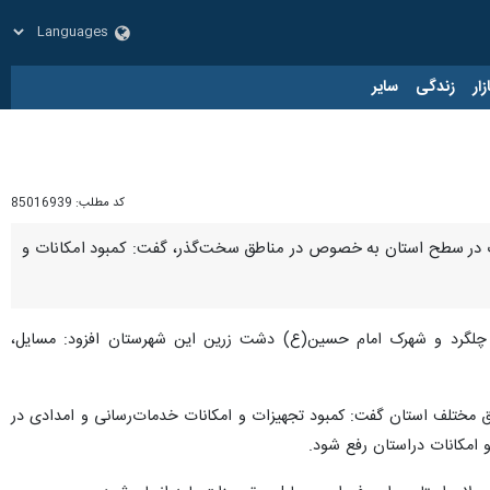
زار
زندگی
سایر
کد مطلب:
85016939