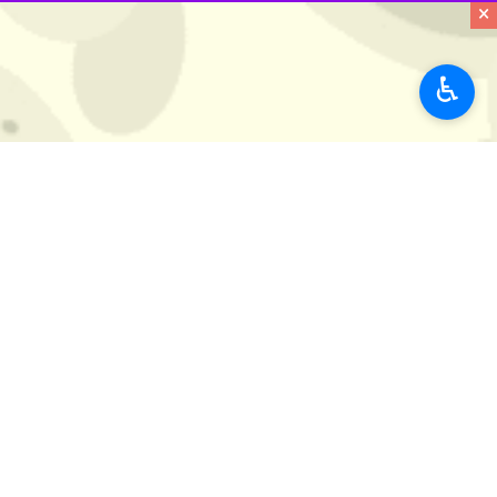
×
به گزارش ایرنا، حجت‌الاسلام و المسل
مشکلات،کاستی‌ها در سطح استان نباید ب
♿︎
وی با اشاره به سیل مردادماه در بارد
مواقع بحران در استان مشهود است و در 
نکونام بر تامین امکانات و تجهیزات گس
وی ضمن تقدیر از تلاشهای شبانه روزی ن
پیش خدا محفوظ است و زحمایت آنها در
امام جمعه شهرکرد بر پیگیری و عزم راس
خصوص در مواقع بحرانی بیش از پیش تل
نکونام اظهار داشت :مسوولان استان در 
مردم را فراهم می‌کند.
وی در ادامه با اشاره به اینکه مردم 