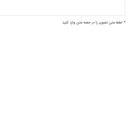
♿︎
تهران- ایرنا- دبیر ستاد گرامیداشت دهه فجر سازمان بهزیستی کشور از وا
به گزارش ایرنا از سازمان بهزیستی کشور،
پوشش انجام شد.
کار و رفاه اجتماعی و استقرار میز ارتبا
میز ارتباطات مردمی در محل نماز جمعه،
انقلاب ویژه کارکنان و برگزاری مسابقه ک