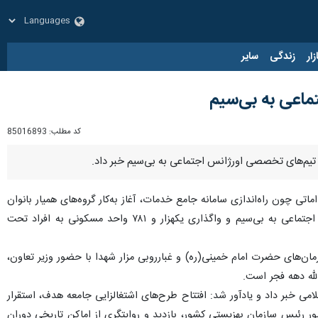
زار
زندگی
سایر
کد مطلب:
85016893