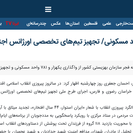
ت‌خارجی
علمی
فلسطین
استان‌ها
عکس
چندرسانه‌ای
ایرنا TV
با