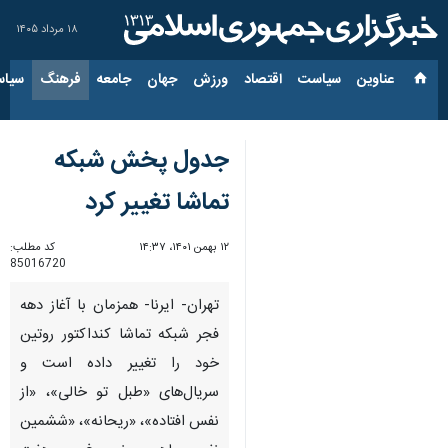
۱۸ مرداد ۱۴۰۵
عناوین‌
سیاست
اقتصاد
ورزش
جهان
جامعه
فرهنگ
سیاس
جدول پخش شبکه
تماشا تغییر کرد
۱۲ بهمن ۱۴۰۱، ۱۴:۳۷
کد مطلب:
85016720
تهران- ایرنا- همزمان با آغاز دهه
فجر شبکه تماشا کنداکتور روتین
خود را تغییر داده است و
سریال‌های «طبل تو خالی»، «از
نفس افتاده»، «ریحانه»، «ششمین