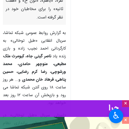
نفر»، «باهم»، «نون خ» و «هفت
ثانیه» را برای مخاطبان خود در
نظر گرفته است.
به گزارش روابط عمومی شبکه تماشا،
سریال انقلابی «طبل توخالی» به
کارگردانی احمد نجیب زاده و بازی
زنده یاد
ناصر گیتی جاه، کیومرث ملک
مطیعی، منوچهر حامدی، محمد
ورشوچی، رضا کرم رضایی، حسین
پناهی، فرهاد خان محمدی
و... هر روز
ساعت ۱۸ روی آنتن شبکه تماشا می
رود و بازپخش آن ساعت ۱۲ روز بعد
×
خواهد بود.
♿︎
داستان سریال «طبل توخالی» در
×
توطئه‌ای به منظور براندازی نظام