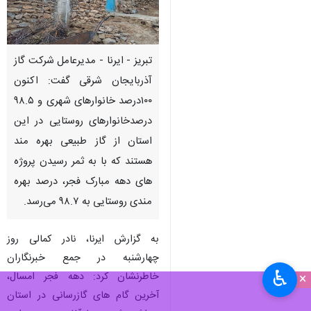
تبریز - ایرنا - مدیرعامل شرکت گاز
آذربایجان شرقی گفت: اکنون
۱۰۰درصد خانوارهای شهری و ۹۸.۵
درصدخانوارهای روستایی در این
استان از گاز طبیعی بهره مند
هستند که با به ثمر رسیدن پروژه
های دهه مبارک فجر، درصد بهره
مندی روستایی به ۹۸.۷ می‌رسد.
به گزارش ایرنا، نادر کمالی روز
چهارشنبه در جمع خبرنگاران
♿︎
خاطرنشان کرد: دهه فجر امسال،
×
آخرین گام های گازرسانی در استان